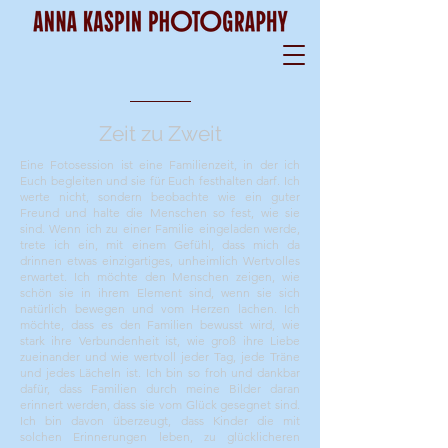
Zeit zu Zweit
Eine Fotosession ist eine Familienzeit, in der ich
Euch begleiten und sie für Euch festhalten darf.
Ich
werte nicht, sondern beobachte wie ein guter
Freund und halte die Menschen so fest, wie sie
sind. Wenn ich zu einer Familie eingeladen werde,
trete ich ein, mit einem Gefühl, dass mich da
drinnen etwas einzigartiges, unheimlich Wertvolles
erwartet. Ich möchte den Menschen zeigen, wie
schön sie in ihrem Element sind, wenn sie sich
natürlich bewegen und vom Herzen lachen. Ich
möchte, dass es den Familien bewusst wird, wie
stark ihre Verbundenheit ist, wie groß ihre Liebe
zueinander und wie wertvoll jeder Tag, jede Träne
und jedes Lächeln ist. Ich bin so froh und dankbar
dafür, dass Familien durch meine Bilder daran
erinnert werden, dass sie vom Glück gesegnet sind.
Ich bin davon überzeugt, dass Kinder die mit
solchen Erinnerungen leben, zu glücklicheren