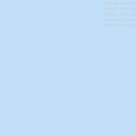
wird, wie stark ih
wertvoll jeder Ta
dankbar dafür, das
sie vom Glück ges
solchen Erinnerun