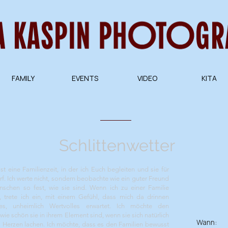
FAMILY
EVENTS
VIDEO
KITA
Schlittenwetter
st eine Familienzeit, in der ich Euch begleiten und sie für
rf.
Ich werte nicht, sondern beobachte wie ein guter Freund
schen so fest, wie sie sind. Wenn ich zu einer Familie
 trete ich ein, mit einem Gefühl, dass mich da drinnen
ges, unheimlich Wertvolles erwartet. Ich möchte den
ie schön sie in ihrem Element sind, wenn sie sich natürlich
Wann:
erzen lachen. Ich möchte, dass es den Familien bewusst