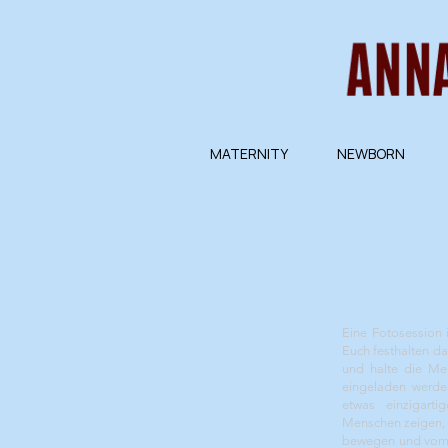
MATERNITY
NEWBORN
Eine Fotosession i
Euch festhalten da
und halte die Men
eingeladen werde,
etwas einzigarti
Menschen zeigen, w
bewegen und vom H