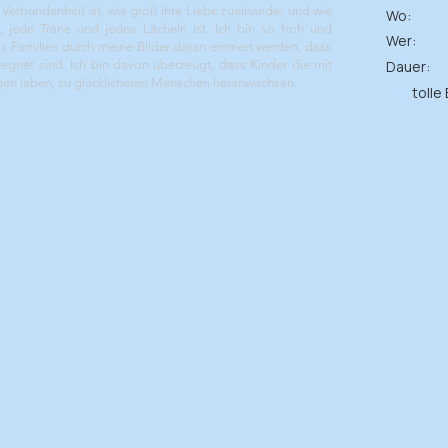
re Verbundenheit ist, wie groß ihre Liebe zueinander und wie
Wo:
g, jede Träne und jedes Lächeln ist. Ich bin so froh und
Wer:
s Familien durch meine Bilder daran erinnert werden, dass
egnet sind. Ich bin davon überzeugt, dass Kinder die mit
Dauer:
gen leben, zu glücklicheren Menschen heranwachsen.
tolle