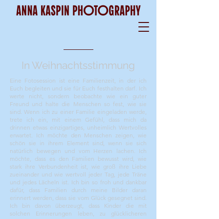
In Weihnachtsstimmung
Eine Fotosession ist eine Familienzeit, in der ich
Euch begleiten und sie für Euch festhalten darf.
Ich
werte nicht, sondern beobachte wie ein guter
Freund und halte die Menschen so fest, wie sie
sind. Wenn ich zu einer Familie eingeladen werde,
trete ich ein, mit einem Gefühl, dass mich da
drinnen etwas einzigartiges, unheimlich Wertvolles
erwartet. Ich möchte den Menschen zeigen, wie
schön sie in ihrem Element sind, wenn sie sich
natürlich bewegen und vom Herzen lachen. Ich
möchte, dass es den Familien bewusst wird, wie
stark ihre Verbundenheit ist, wie groß ihre Liebe
zueinander und wie wertvoll jeder Tag, jede Träne
und jedes Lächeln ist. Ich bin so froh und dankbar
dafür, dass Familien durch meine Bilder daran
erinnert werden, dass sie vom Glück gesegnet sind.
Ich bin davon überzeugt, dass Kinder die mit
solchen Erinnerungen leben, zu glücklicheren