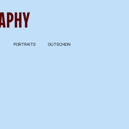
PORTRAITS
GUTSCHEIN